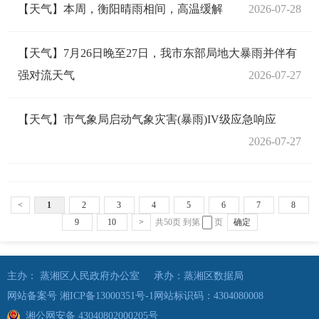
【天气】本周，衡阳晴雨相间，高温缓解
2026-07-28
【天气】7月26日晚至27日，我市东部局地大暴雨并伴有
强对流天气
2026-07-27
【天气】市气象局启动气象灾害(暴雨)IV级应急响应
2026-07-27
<
1
2
3
4
5
6
7
8
9
10
>
共50页
到第
页
确定
主办： 蒸湘区人民政府办公室
承办：蒸湘区数据局
网站备案号 湘ICP备13000351号-1
网站标识码：4304080008
湘公网安备 43040802000205号