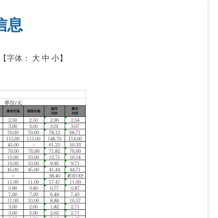
信息
【字体：
大
中
小】