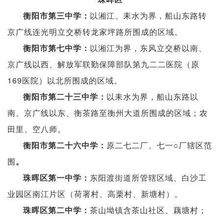
以湘江、耒水为界，船山东路转
衡阳市第三中学：
京广线连光明立交桥转龙家坪路所围成的区域。
以湘江为界，东风立交桥以南、
衡阳市第七中学：
京广线以西、解放军联勤保障部队第九二二医院（原
169医院）以北所围成的区域。
以耒水为界，船山东路以
衡阳市第二十三中学：
南、京广线以东、衡茶路至衡州大道所围成的区域；农
田里、空八师。
原二七二厂、七一○厂辖区范
衡阳市第二十六中学：
围
。
东阳渡街道所管辖区域、白沙工
珠晖区第一中学：
业园区南江片区（荷署村、高栗村、新塘村）。
茶山坳镇含茶山社区、藕塘村；
珠晖区第二中学
：