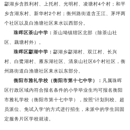
酃湖乡含胜利村、上托村、光明村、凌塘村4个村；和平
乡含湖东村、新华村2个村；衡州路街道含王江、茅坪两
个社区以及白渔塘社区耒水以西部分。
茶山坳镇辖区北部（除茶山社
珠晖区茶山中学
：
区、藕塘村外）。
酃湖乡酃湖村、双江村、长兴
珠晖区酃湖中学
：
村、白鹭湖村、雁东湖社区、清泉山社区6个村社区，衡
州路街道白渔塘社区耒水以东部分。
凡属珠晖
衡阳市雅礼学校（衡阳市第十七中学）：
区行政区域内符合报名条件的小学毕业生均可报名衡阳
市雅礼学校（衡阳市第十七中学），按照“计划到校、超
员派位、免试入学”的方式进行招生，未派中的学生回固
定服务片区学校就读。