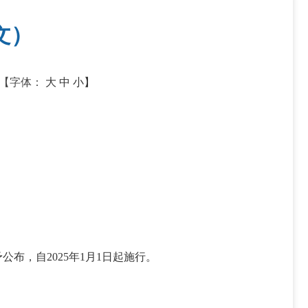
文）
【字体：
大
中
小】
布，自2025年1月1日起施行。