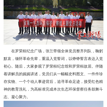
在罗荣桓纪念广场，张兰带领全体党员整齐列队，鞠躬
默哀，缅怀革命先辈，重温入党誓词，以铮铮誓言表达入党
初心。随后，大家参观了罗荣桓纪念馆和罗荣桓故居。伴随
着讲解员的娓娓讲述，党员们从一幅幅史料图文、一件件珍
存实物、一个个动人事迹背后，追寻革命足迹，接受红色精
神的教育洗礼，为高标准完成本次生态环保督察任务鼓舞斗
志、凝心聚力。