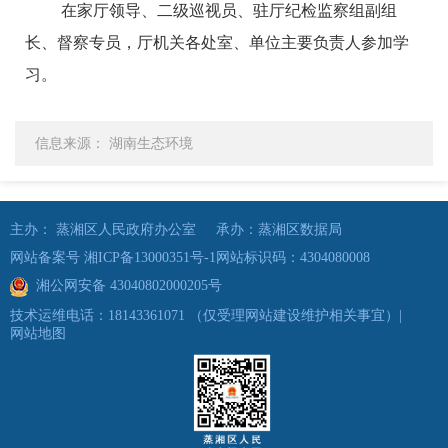
在家厅领导、二级巡视员、驻厅纪检监察组副组
长、督察专员，厅机关各处室、单位主要负责人参加学
习。
信息来源： 湖南生态环境
主办： 蒸湘区人民政府办公室
承办：蒸湘区数据局
网站备案号 湘ICP备13000351号-1
网站标识码：4304080008
湘公网安备 43040802000205号
技术运维电话：18143361071
（仅受理网站建设维护相关事宜）
|
网站地图